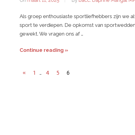
On
maart 11, 2025
By
bacc. Daphne Mangal MP
e
Als groep enthousiaste sportliefhebbers zijn we 
sport te verdiepen. De opkomst van sportweddens
d
gewekt. We vragen ons af …
Continue reading »
t
Berichtnavigatie
Previous
«
1
4
5
6
i
…
Posts
p
s