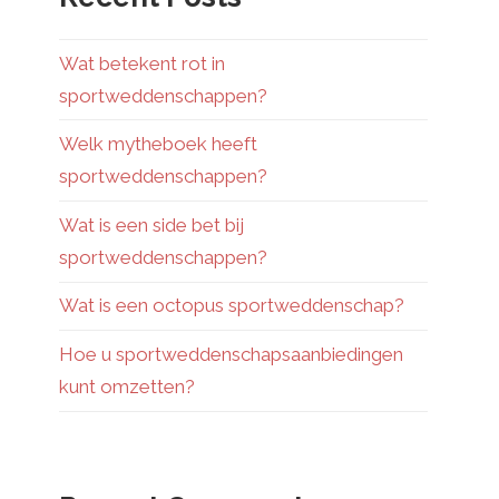
Wat betekent rot in
sportweddenschappen?
Welk mytheboek heeft
sportweddenschappen?
Wat is een side bet bij
sportweddenschappen?
Wat is een octopus sportweddenschap?
Hoe u sportweddenschapsaanbiedingen
kunt omzetten?