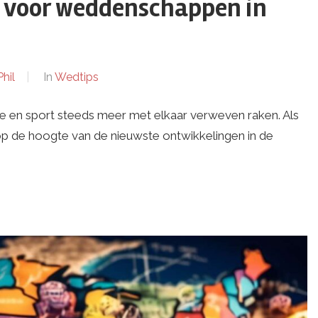
 voor weddenschappen in
hil
In
Wedtips
ie en sport steeds meer met elkaar verweven raken. Als
jd op de hoogte van de nieuwste ontwikkelingen in de