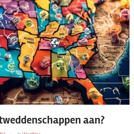
rtweddenschappen aan?