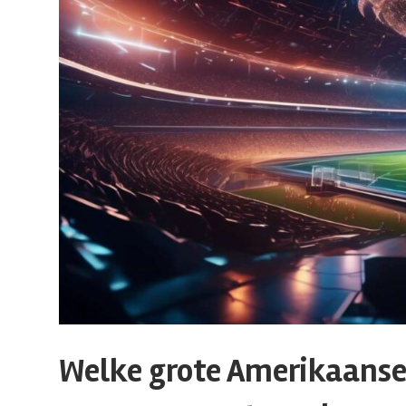
n
U
d
a
c
h
Welke grote Amerikaanse