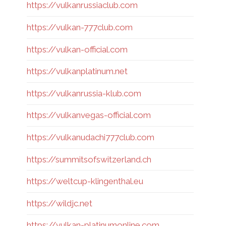
https://vulkanrussiaclub.com
https://vulkan-777club.com
https://vulkan-official.com
https://vulkanplatinum.net
https://vulkanrussia-klub.com
https://vulkanvegas-official.com
https://vulkanudachi777club.com
https://summitsofswitzerland.ch
https://weltcup-klingenthal.eu
https://wildjc.net
https://vulkan-platinumonline.com