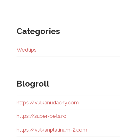
Categories
Wedtips
Blogroll
https://vulkanudachy.com
https://super-bets.ro
https://vulkanplatinum-2.com