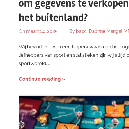
i
om gegevens te verkopen
het buitenland?
-
On
maart 14, 2025
By
bacc. Daphne Mangal MP
7
Wij bevinden ons in een tijdperk waarin technolog
liefhebbers van sport en statistieken zijn wij alti
7
sportwereld. …
7
Continue reading »
P
r