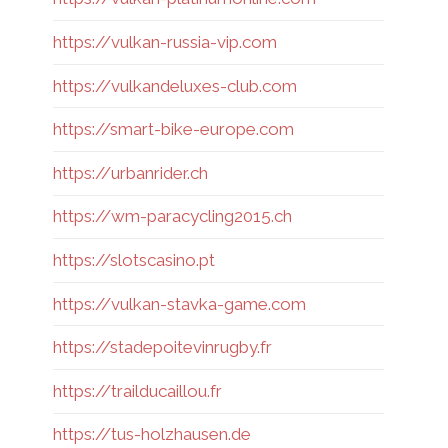
https://vulkan-russia-vip.com
https://vulkandeluxes-club.com
https://smart-bike-europe.com
https://urbanrider.ch
https://wm-paracycling2015.ch
https://slotscasino.pt
https://vulkan-stavka-game.com
https://stadepoitevinrugby.fr
https://trailducaillou.fr
https://tus-holzhausen.de