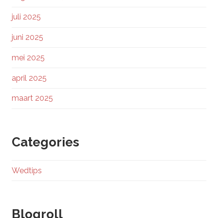
juli 2025
juni 2025
mei 2025
april 2025
maart 2025
Categories
Wedtips
Blogroll