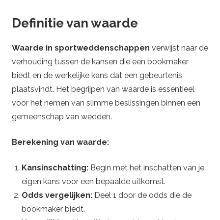
Definitie van waarde
Waarde in sportweddenschappen
verwijst naar de
verhouding tussen de kansen die een bookmaker
biedt en de werkelijke kans dat een gebeurtenis
plaatsvindt. Het begrijpen van waarde is essentieel
voor het nemen van slimme beslissingen binnen een
gemeenschap van wedden.
Berekening van waarde:
Kansinschatting:
Begin met het inschatten van je
eigen kans voor een bepaalde uitkomst.
Odds vergelijken:
Deel 1 door de odds die de
bookmaker biedt.