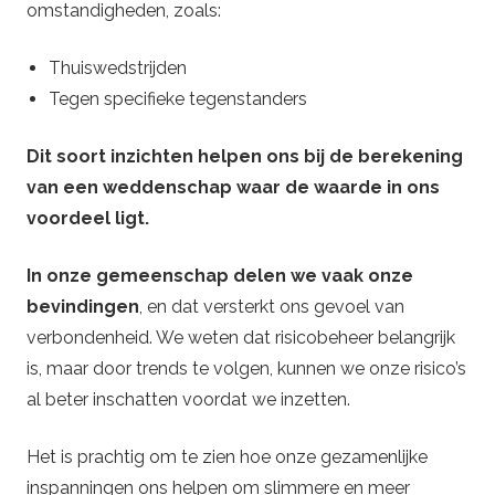
omstandigheden, zoals:
Thuiswedstrijden
Tegen specifieke tegenstanders
Dit soort inzichten helpen ons bij de berekening
van een weddenschap waar de waarde in ons
voordeel ligt.
In onze gemeenschap delen we vaak onze
bevindingen
, en dat versterkt ons gevoel van
verbondenheid. We weten dat risicobeheer belangrijk
is, maar door trends te volgen, kunnen we onze risico’s
al beter inschatten voordat we inzetten.
Het is prachtig om te zien hoe onze gezamenlijke
inspanningen ons helpen om slimmere en meer