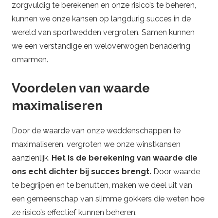
zorgvuldig te berekenen en onze risico’s te beheren,
kunnen we onze kansen op langdurig succes in de
wereld van sportwedden vergroten. Samen kunnen
we een verstandige en weloverwogen benadering
omarmen.
Voordelen van waarde
maximaliseren
Door de waarde van onze weddenschappen te
maximaliseren, vergroten we onze winstkansen
aanzienlijk.
Het is de berekening van waarde die
ons echt dichter bij succes brengt.
Door waarde
te begrijpen en te benutten, maken we deel uit van
een gemeenschap van slimme gokkers die weten hoe
ze risico’s effectief kunnen beheren.