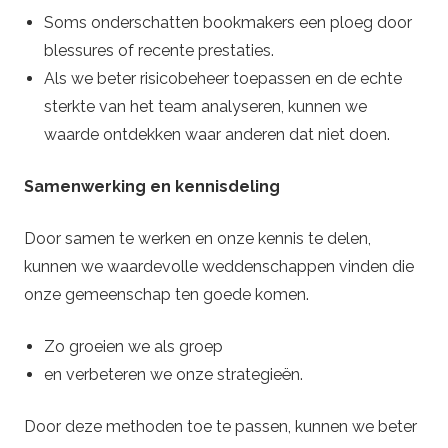
Soms onderschatten bookmakers een ploeg door
blessures of recente prestaties.
Als we beter risicobeheer toepassen en de echte
sterkte van het team analyseren, kunnen we
waarde ontdekken waar anderen dat niet doen.
Samenwerking en kennisdeling
Door samen te werken en onze kennis te delen,
kunnen we waardevolle weddenschappen vinden die
onze gemeenschap ten goede komen.
Zo groeien we als groep
en verbeteren we onze strategieën.
Door deze methoden toe te passen, kunnen we beter