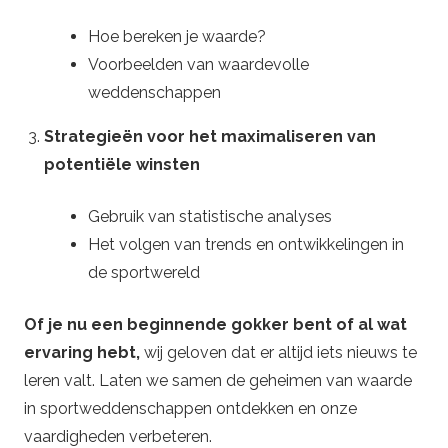
e
Hoe bereken je waarde?
Voorbeelden van waardevolle
d
weddenschappen
t
Strategieën voor het maximaliseren van
potentiële winsten
i
Gebruik van statistische analyses
p
Het volgen van trends en ontwikkelingen in
de sportwereld
s
Of je nu een beginnende gokker bent of al wat
ervaring hebt,
wij geloven dat er altijd iets nieuws te
leren valt. Laten we samen de geheimen van waarde
in sportweddenschappen ontdekken en onze
vaardigheden verbeteren.