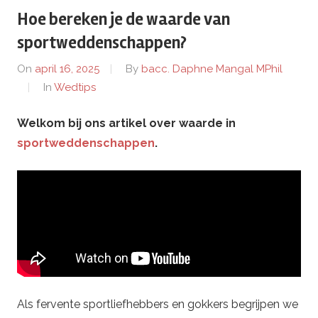
Hoe bereken je de waarde van
d
sportweddenschappen?
a
On
april 16, 2025
By
bacc. Daphne Mangal MPhil
In
Wedtips
c
Welkom bij ons artikel over waarde in
h
sportweddenschappen
.
i
-
7
7
7
Als fervente sportliefhebbers en gokkers begrijpen we