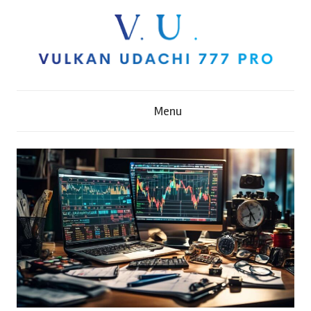
Skip
to
content
V
Menu
u
l
k
a
n
U