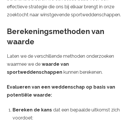
effectieve strategie die ons bij elkaar brengt in onze
zoektocht naar winstgevende sportweddenschappen.
Berekeningsmethoden van
waarde
Laten we de verschillende methoden onderzoeken
waarmee we de
waarde van
sportweddenschappen
kunnen berekenen.
Evalueren van een weddenschap op basis van
potentiële waarde:
Bereken de kans
dat een bepaalde uitkomst zich
voordoet: