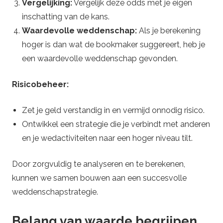
Vergelijking:
Vergelijk deze odds met je eigen
inschatting van de kans.
Waardevolle weddenschap:
Als je berekening
hoger is dan wat de bookmaker suggereert, heb je
een waardevolle weddenschap gevonden.
Risicobeheer:
Zet je geld verstandig in en vermijd onnodig risico.
Ontwikkel een strategie die je verbindt met anderen
en je wedactiviteiten naar een hoger niveau tilt.
Door zorgvuldig te analyseren en te berekenen,
kunnen we samen bouwen aan een succesvolle
weddenschapstrategie.
Belang van waarde begrijpen