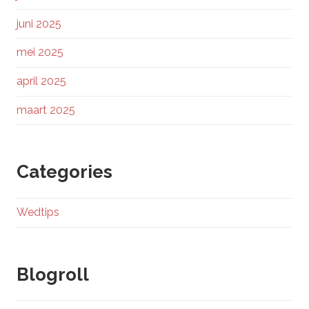
juni 2025
mei 2025
april 2025
maart 2025
Categories
Wedtips
Blogroll