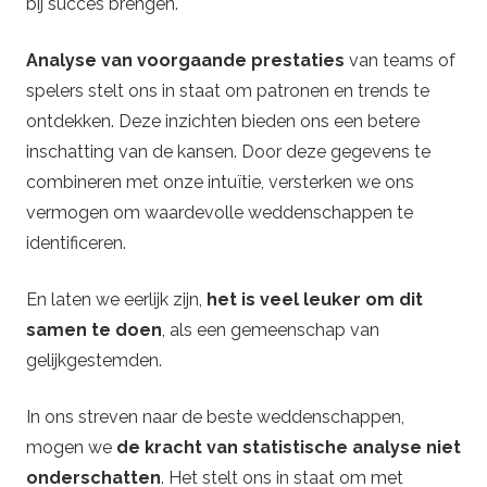
bij succes brengen.
Analyse van voorgaande prestaties
van teams of
spelers stelt ons in staat om patronen en trends te
ontdekken. Deze inzichten bieden ons een betere
inschatting van de kansen. Door deze gegevens te
combineren met onze intuïtie, versterken we ons
vermogen om waardevolle weddenschappen te
identificeren.
En laten we eerlijk zijn,
het is veel leuker om dit
samen te doen
, als een gemeenschap van
gelijkgestemden.
In ons streven naar de beste weddenschappen,
mogen we
de kracht van statistische analyse niet
onderschatten
. Het stelt ons in staat om met