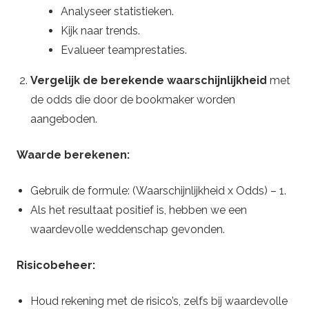
Analyseer statistieken.
Kijk naar trends.
Evalueer teamprestaties.
Vergelijk de berekende waarschijnlijkheid
met
de odds die door de bookmaker worden
aangeboden.
Waarde berekenen:
Gebruik de formule: (Waarschijnlijkheid x Odds) – 1.
Als het resultaat positief is, hebben we een
waardevolle weddenschap gevonden.
Risicobeheer:
Houd rekening met de risico’s, zelfs bij waardevolle