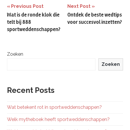
Berichtnavigatie
Previous Post
Next Post
Wat is de ronde klok die
Ontdek de beste wedtips
telt bij 888
voor succesvol inzetten?
sportweddenschappen?
Zoeken
Zoeken
Recent Posts
Wat betekent rot in sportweddenschappen?
Welk mytheboek heeft sportweddenschappen?