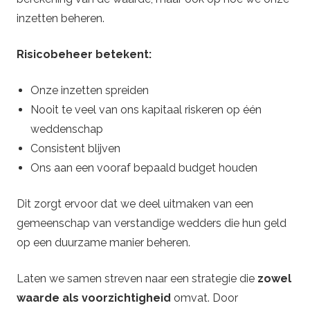
inzetten beheren.
Risicobeheer betekent:
Onze inzetten spreiden
Nooit te veel van ons kapitaal riskeren op één
weddenschap
Consistent blijven
Ons aan een vooraf bepaald budget houden
Dit zorgt ervoor dat we deel uitmaken van een
gemeenschap van verstandige wedders die hun geld
op een duurzame manier beheren.
Laten we samen streven naar een strategie die
zowel
waarde als voorzichtigheid
omvat. Door