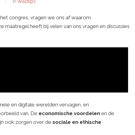
l
In
Wedtips
n het congres, vragen we ons af waarom
 maatregel heeft bij velen van ons vragen en discussies
onele en digitale werelden vervagen, en
oorbeeld van. De
economische voordelen
en de
zijn ook zorgen over de
sociale en ethische