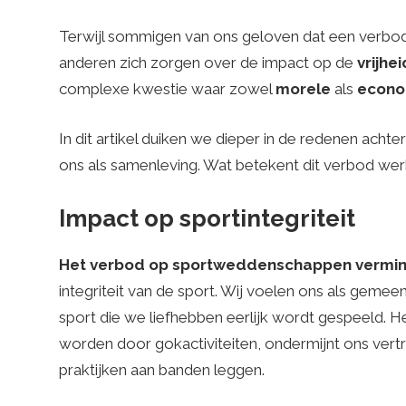
o
Terwijl sommigen van ons geloven dat een verbo
anderen zich zorgen over de impact op de
vrijhe
.
complexe kwestie waar zowel
morele
als
econo
c
In dit artikel duiken we dieper in de redenen ach
ons als samenleving. Wat betekent dit verbod werk
o
Impact op sportintegriteit
m
Het verbod op sportweddenschappen verminde
integriteit van de sport. Wij voelen ons als geme
sport die we liefhebben eerlijk wordt gespeeld. 
–
worden door gokactiviteiten, ondermijnt ons vert
praktijken aan banden leggen.
W