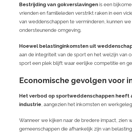
Bestrijding van gokverslavingen
is een bijkome
e
vrienden en familieleden verstrikt raken in een vic
van weddenschappen te verminderen, kunnen we
ondersteunende omgeving.
d
Hoewel belastinginkomsten uit weddenschapp
t
aan de integriteit van de sport en het welzijn v
sport een plek blijft waar eerlijke competitie en
i
Economische gevolgen voor in
p
Het verbod op sportweddenschappen heeft a
industrie
, aangezien het inkomsten en werkgelege
s
Wanneer we kijken naar de bredere impact, zien we
gemeenschappen die afhankelijk zijn van belastingi