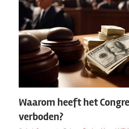
n
U
d
a
c
Waarom heeft het Congr
h
verboden?