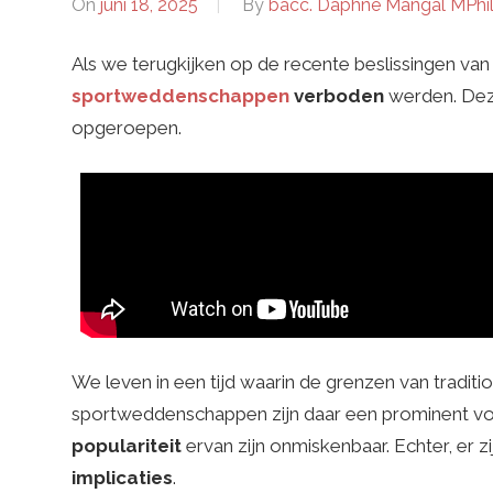
i
On
juni 18, 2025
By
bacc. Daphne Mangal MPhi
Als we terugkijken op de recente beslissingen va
-
sportweddenschappen
verboden
werden. Deze
opgeroepen.
7
7
7
P
We leven in een tijd waarin de grenzen van traditi
sportweddenschappen zijn daar een prominent v
r
populariteit
ervan zijn onmiskenbaar. Echter, er 
implicaties
.