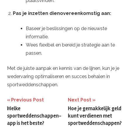
plaatsvinden.
Pas je inzetten dienovereenkomstig aan:
Baseer je beslissingen op de nieuwste
informatie.
Wees flexibel en bereid je strategie aan te
passen.
Met de juiste aanpak en kennis van de lijnen, kun je je
wedervaring optimaliseren en succes behalen in
sportweddenschappen.
Berichtnavigatie
Previous Post
Next Post
Welke
Hoe je gemakkelijk geld
sportweddenschappen-
kunt verdienen met
app is het beste?
sportweddenschappen?