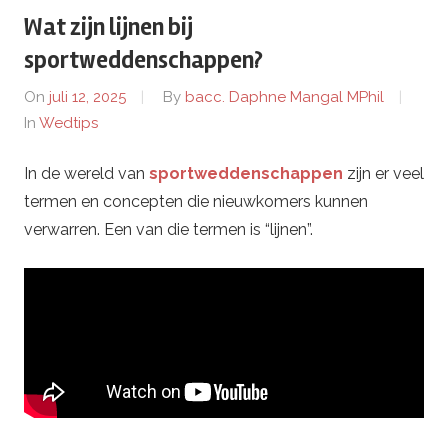
Wat zijn lijnen bij
d
sportweddenschappen?
a
On
juli 12, 2025
By
bacc. Daphne Mangal MPhil
In
Wedtips
c
In de wereld van
sportweddenschappen
zijn er veel
h
termen en concepten die nieuwkomers kunnen
i
verwarren. Een van die termen is “lijnen”.
-
7
7
7