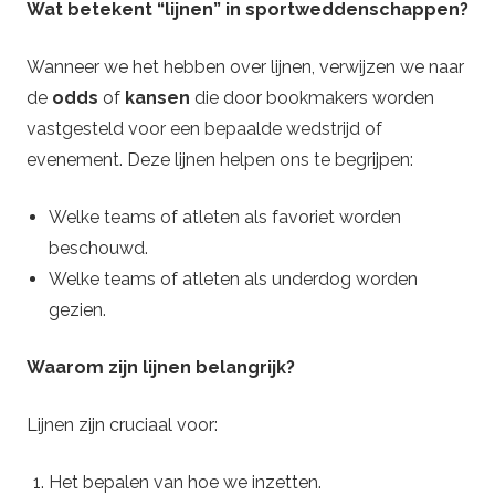
Wat betekent “lijnen” in sportweddenschappen?
P
Wanneer we het hebben over lijnen, verwijzen we naar
r
de
odds
of
kansen
die door bookmakers worden
vastgesteld voor een bepaalde wedstrijd of
o
evenement. Deze lijnen helpen ons te begrijpen:
.
Welke teams of atleten als favoriet worden
beschouwd.
c
Welke teams of atleten als underdog worden
o
gezien.
m
Waarom zijn lijnen belangrijk?
–
Lijnen zijn cruciaal voor:
W
Het bepalen van hoe we inzetten.