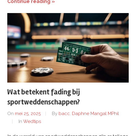
Continue reading »
Wat betekent fading bij
sportweddenschappen?
On
mei 25, 2025
By
bacc. Daphne Mangal MPhil
In
Wedtips