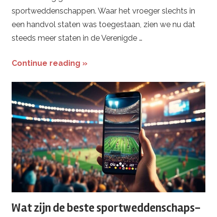
sportweddenschappen. Waar het vroeger slechts in
e
een handvol staten was toegestaan, zien we nu dat
steeds meer staten in de Verenigde …
d
t
Continue reading »
i
p
s
Wat zijn de beste sportweddenschaps-