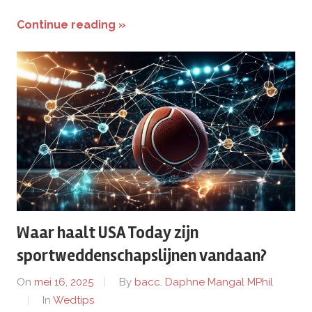
Continue reading »
Waar haalt USA Today zijn
sportweddenschapslijnen vandaan?
On
mei 16, 2025
By
bacc. Daphne Mangal MPhil
In
Wedtips