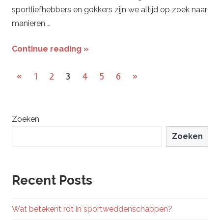
sportliefhebbers en gokkers zijn we altijd op zoek naar
manieren …
Continue reading »
Berichtnavigatie
Previous
Next
«
1
2
3
4
5
6
»
Posts
Posts
Zoeken
Zoeken
Recent Posts
Wat betekent rot in sportweddenschappen?