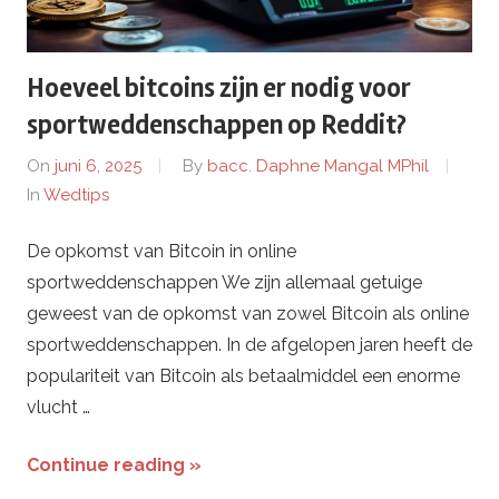
d
Hoeveel bitcoins zijn er nodig voor
a
sportweddenschappen op Reddit?
c
On
juni 6, 2025
By
bacc. Daphne Mangal MPhil
In
Wedtips
h
De opkomst van Bitcoin in online
i
sportweddenschappen We zijn allemaal getuige
-
geweest van de opkomst van zowel Bitcoin als online
sportweddenschappen. In de afgelopen jaren heeft de
7
populariteit van Bitcoin als betaalmiddel een enorme
vlucht …
7
Continue reading »
7