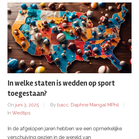
P
r
o
.
c
In welke staten is wedden op sport
o
toegestaan?
m
On
juni 3, 2025
By
bacc. Daphne Mangal MPhil
In
Wedtips
–
In de afgelopen jaren hebben we een opmerkelijke
W
verschuiving gezien in de wereld van