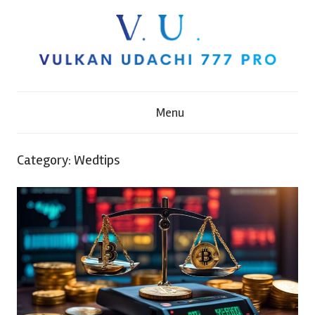
Skip
to
content
V
Menu
u
l
Category:
Wedtips
k
a
n
U