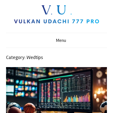
Skip
to
content
V
Menu
u
l
Category:
Wedtips
k
a
n
U