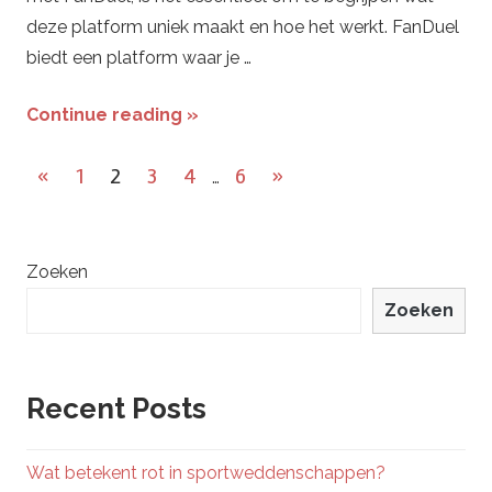
deze platform uniek maakt en hoe het werkt. FanDuel
biedt een platform waar je …
Continue reading »
Berichtnavigatie
Previous
Next
«
1
2
3
4
6
»
…
Posts
Posts
Zoeken
Zoeken
Recent Posts
Wat betekent rot in sportweddenschappen?