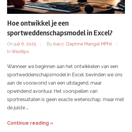
d
Hoe ontwikkel je een
a
sportweddenschapsmodel in Excel?
c
On
juli 6, 2025
By
bacc. Daphne Mangal MPhil
In
Wedtips
h
Wanneer we beginnen aan het ontwikkelen van een
i
sportweddenschapsmodel in Excel, bevinden we ons
-
aan de vooravond van een uitdagend, maar
opwindend avontuur. Het voorspellen van
7
sportresultaten is geen exacte wetenschap, maar met
de juiste …
7
Continue reading »
7