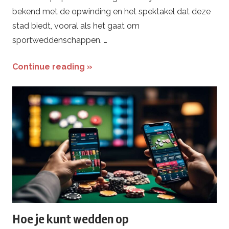
bekend met de opwinding en het spektakel dat deze
e
stad biedt, vooral als het gaat om
sportweddenschappen. …
d
t
Continue reading »
i
p
s
Hoe je kunt wedden op