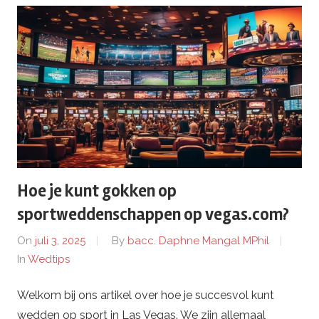
P
r
o
.
c
Hoe je kunt gokken op
o
sportweddenschappen op vegas.com?
m
On
juli 3, 2025
By
bacc. Daphne Mangal MPhil
In
Wedtips
–
Welkom bij ons artikel over hoe je succesvol kunt
W
wedden op sport in Las Vegas. We zijn allemaal