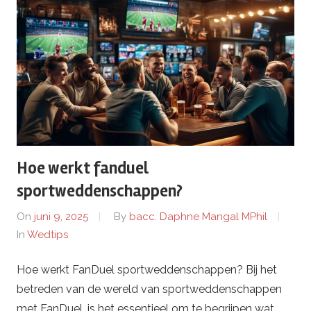
Hoe werkt fanduel
sportweddenschappen?
On
juni 9, 2025
By
bacc. Daphne Mangal MPhil
In
Wedtips
Hoe werkt FanDuel sportweddenschappen? Bij het
betreden van de wereld van sportweddenschappen
met FanDuel, is het essentieel om te begrijpen wat