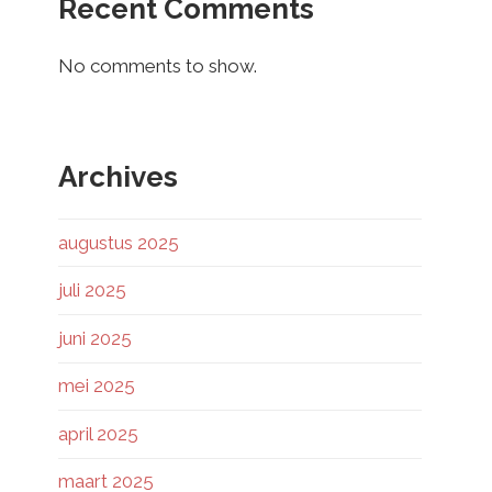
Recent Comments
No comments to show.
Archives
augustus 2025
juli 2025
juni 2025
mei 2025
april 2025
maart 2025