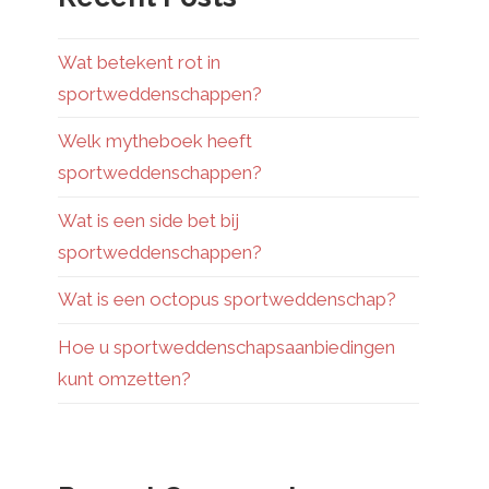
Wat betekent rot in
sportweddenschappen?
Welk mytheboek heeft
sportweddenschappen?
Wat is een side bet bij
sportweddenschappen?
Wat is een octopus sportweddenschap?
Hoe u sportweddenschapsaanbiedingen
kunt omzetten?