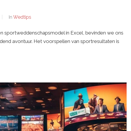
In
Wedtips
en sportweddenschapsmodel in Excel, bevinden we ons
end avontuur. Het voorspellen van sportresultaten is