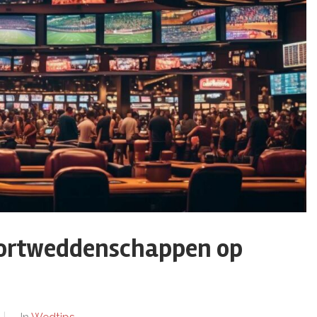
portweddenschappen op