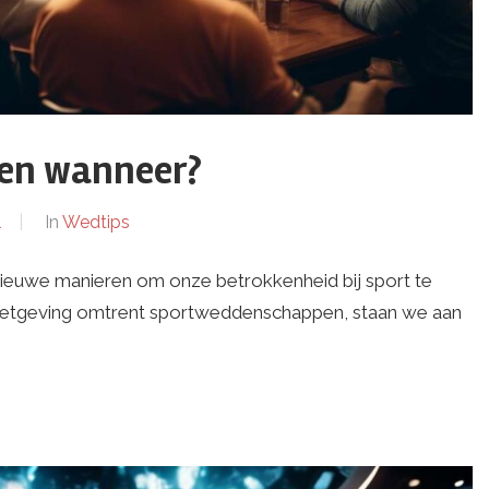
en wanneer?
l
In
Wedtips
 nieuwe manieren om onze betrokkenheid bij sport te
 wetgeving omtrent sportweddenschappen, staan we aan